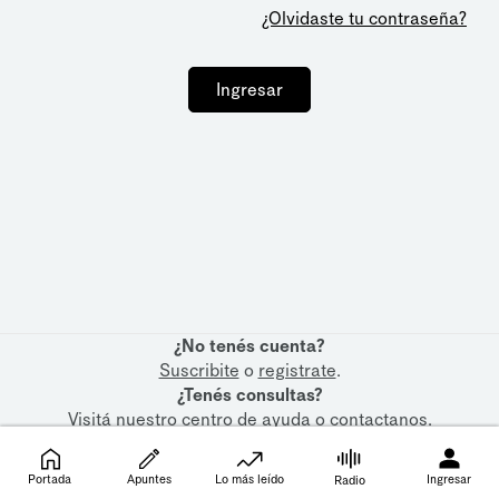
¿Olvidaste tu contraseña?
Ingresar
¿No tenés cuenta?
Suscribite
o
registrate
.
¿Tenés consultas?
Visitá nuestro
centro de ayuda
o
contactanos
.
Portada
Apuntes
Lo más leído
Ingresar
Radio