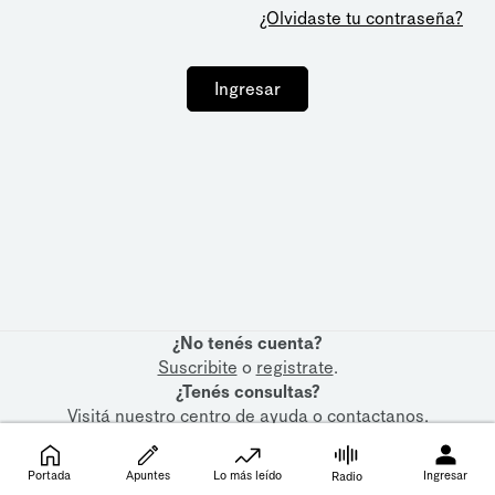
¿Olvidaste tu contraseña?
Ingresar
¿No tenés cuenta?
Suscribite
o
registrate
.
¿Tenés consultas?
Visitá nuestro
centro de ayuda
o
contactanos
.
Portada
Apuntes
Lo más leído
Ingresar
Radio