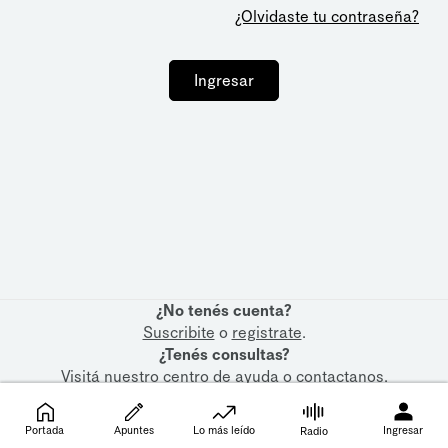
¿Olvidaste tu contraseña?
Ingresar
¿No tenés cuenta?
Suscribite
o
registrate
.
¿Tenés consultas?
Visitá nuestro
centro de ayuda
o
contactanos
.
Portada
Apuntes
Lo más leído
Ingresar
Radio