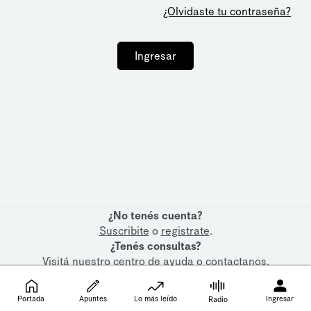
¿Olvidaste tu contraseña?
Ingresar
¿No tenés cuenta?
Suscribite
o
registrate
.
¿Tenés consultas?
Visitá nuestro
centro de ayuda
o
contactanos
.
Portada
Apuntes
Lo más leído
Ingresar
Radio