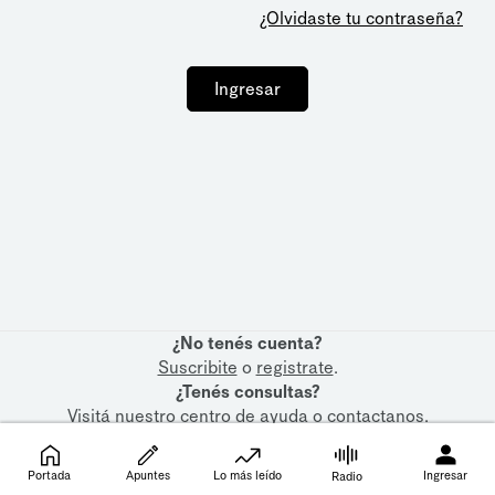
¿Olvidaste tu contraseña?
Ingresar
¿No tenés cuenta?
Suscribite
o
registrate
.
¿Tenés consultas?
Visitá nuestro
centro de ayuda
o
contactanos
.
Portada
Apuntes
Lo más leído
Ingresar
Radio