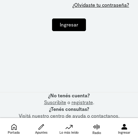
¿Olvidaste tu contraseña?
Ingresar
¿No tenés cuenta?
Suscribite
o
registrate
.
¿Tenés consultas?
Visitá nuestro
centro de ayuda
o
contactanos
.
Portada
Apuntes
Lo más leído
Ingresar
Radio