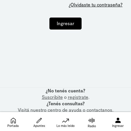
¿Olvidaste tu contraseña?
Ingresar
¿No tenés cuenta?
Suscribite
o
registrate
.
¿Tenés consultas?
Visitá nuestro
centro de ayuda
o
contactanos
.
Portada
Apuntes
Lo más leído
Ingresar
Radio