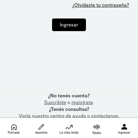
¿Olvidaste tu contraseña?
Ingresar
¿No tenés cuenta?
Suscribite
o
registrate
.
¿Tenés consultas?
Visitá nuestro
centro de ayuda
o
contactanos
.
Portada
Apuntes
Lo más leído
Ingresar
Radio