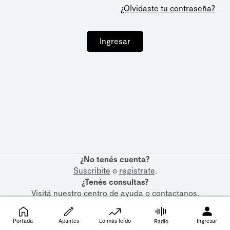
¿Olvidaste tu contraseña?
Ingresar
¿No tenés cuenta?
Suscribite
o
registrate
.
¿Tenés consultas?
Visitá nuestro
centro de ayuda
o
contactanos
.
Portada
Apuntes
Lo más leído
Ingresar
Radio