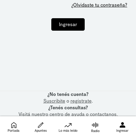
¿Olvidaste tu contraseña?
Ingresar
¿No tenés cuenta?
Suscribite
o
registrate
.
¿Tenés consultas?
Visitá nuestro
centro de ayuda
o
contactanos
.
Portada
Apuntes
Lo más leído
Ingresar
Radio