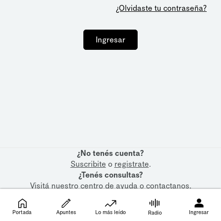
¿Olvidaste tu contraseña?
Ingresar
¿No tenés cuenta?
Suscribite
o
registrate
.
¿Tenés consultas?
Visitá nuestro
centro de ayuda
o
contactanos
.
Portada
Apuntes
Lo más leído
Ingresar
Radio