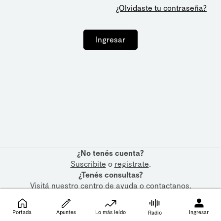
¿Olvidaste tu contraseña?
Ingresar
¿No tenés cuenta?
Suscribite
o
registrate
.
¿Tenés consultas?
Visitá nuestro
centro de ayuda
o
contactanos
.
Portada
Apuntes
Lo más leído
Ingresar
Radio