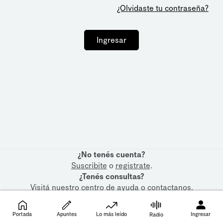
¿Olvidaste tu contraseña?
Ingresar
¿No tenés cuenta?
Suscribite
o
registrate
.
¿Tenés consultas?
Visitá nuestro
centro de ayuda
o
contactanos
.
Portada
Apuntes
Lo más leído
Ingresar
Radio