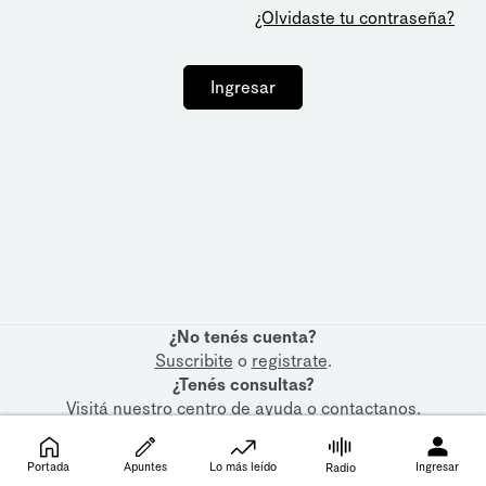
¿Olvidaste tu contraseña?
Ingresar
¿No tenés cuenta?
Suscribite
o
registrate
.
¿Tenés consultas?
Visitá nuestro
centro de ayuda
o
contactanos
.
Portada
Apuntes
Lo más leído
Ingresar
Radio