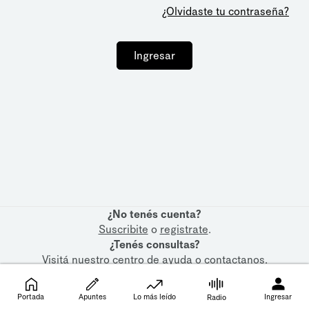
¿Olvidaste tu contraseña?
Ingresar
¿No tenés cuenta?
Suscribite
o
registrate
.
¿Tenés consultas?
Visitá nuestro
centro de ayuda
o
contactanos
.
Portada
Apuntes
Lo más leído
Ingresar
Radio