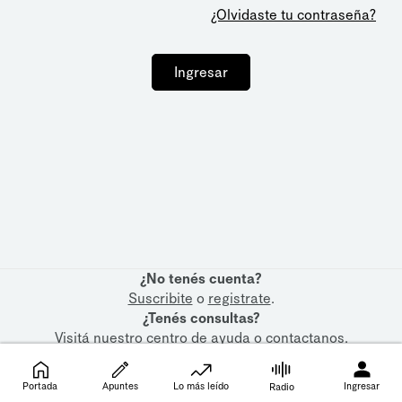
¿Olvidaste tu contraseña?
Ingresar
¿No tenés cuenta?
Suscribite
o
registrate
.
¿Tenés consultas?
Visitá nuestro
centro de ayuda
o
contactanos
.
Portada
Apuntes
Lo más leído
Ingresar
Radio