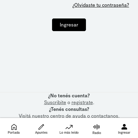
¿Olvidaste tu contraseña?
Ingresar
¿No tenés cuenta?
Suscribite
o
registrate
.
¿Tenés consultas?
Visitá nuestro
centro de ayuda
o
contactanos
.
Portada
Apuntes
Lo más leído
Ingresar
Radio