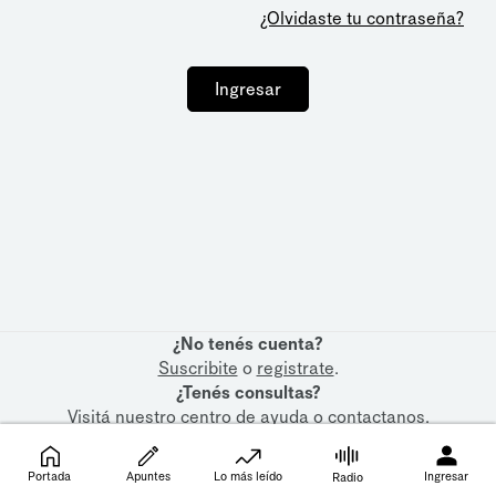
¿Olvidaste tu contraseña?
Ingresar
¿No tenés cuenta?
Suscribite
o
registrate
.
¿Tenés consultas?
Visitá nuestro
centro de ayuda
o
contactanos
.
Portada
Apuntes
Lo más leído
Ingresar
Radio