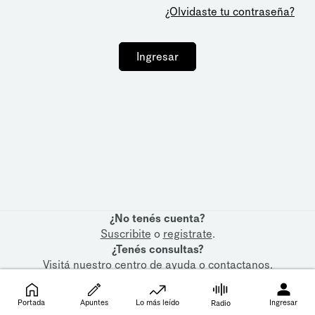
¿Olvidaste tu contraseña?
Ingresar
¿No tenés cuenta?
Suscribite
o
registrate
.
¿Tenés consultas?
Visitá nuestro
centro de ayuda
o
contactanos
.
Portada
Apuntes
Lo más leído
Ingresar
Radio