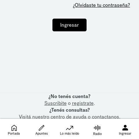
¿Olvidaste tu contraseña?
Ingresar
¿No tenés cuenta?
Suscribite
o
registrate
.
¿Tenés consultas?
Visitá nuestro
centro de ayuda
o
contactanos
.
Portada
Apuntes
Lo más leído
Ingresar
Radio