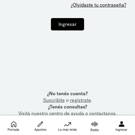
¿Olvidaste tu contraseña?
Ingresar
¿No tenés cuenta?
Suscribite
o
registrate
.
¿Tenés consultas?
Visitá nuestro
centro de ayuda
o
contactanos
.
Portada
Apuntes
Lo más leído
Ingresar
Radio