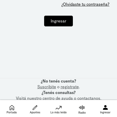
¿Olvidaste tu contraseña?
Ingresar
¿No tenés cuenta?
Suscribite
o
registrate
.
¿Tenés consultas?
Visitá nuestro
centro de ayuda
o
contactanos
.
Portada
Apuntes
Lo más leído
Ingresar
Radio