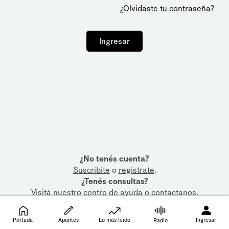
¿Olvidaste tu contraseña?
Ingresar
¿No tenés cuenta?
Suscribite
o
registrate
.
¿Tenés consultas?
Visitá nuestro
centro de ayuda
o
contactanos
.
Portada
Apuntes
Lo más leído
Ingresar
Radio