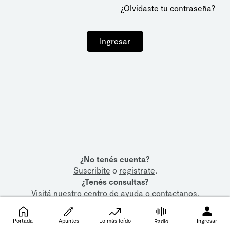
¿Olvidaste tu contraseña?
Ingresar
¿No tenés cuenta?
Suscribite
o
registrate
.
¿Tenés consultas?
Visitá nuestro
centro de ayuda
o
contactanos
.
Portada
Apuntes
Lo más leído
Ingresar
Radio