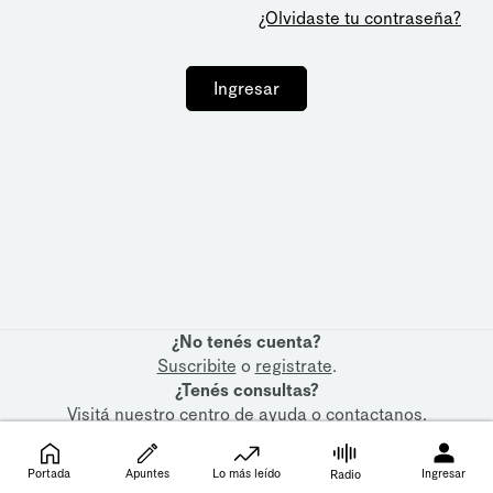
¿Olvidaste tu contraseña?
Ingresar
¿No tenés cuenta?
Suscribite
o
registrate
.
¿Tenés consultas?
Visitá nuestro
centro de ayuda
o
contactanos
.
Portada
Apuntes
Lo más leído
Ingresar
Radio