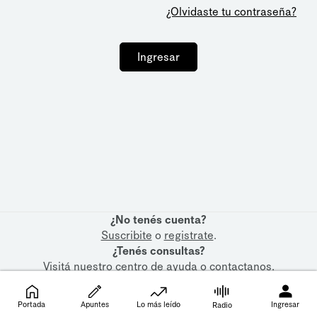
¿Olvidaste tu contraseña?
Ingresar
¿No tenés cuenta?
Suscribite
o
registrate
.
¿Tenés consultas?
Visitá nuestro
centro de ayuda
o
contactanos
.
Portada
Apuntes
Lo más leído
Ingresar
Radio