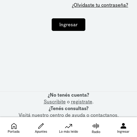
¿Olvidaste tu contraseña?
Ingresar
¿No tenés cuenta?
Suscribite
o
registrate
.
¿Tenés consultas?
Visitá nuestro
centro de ayuda
o
contactanos
.
Portada
Apuntes
Lo más leído
Ingresar
Radio