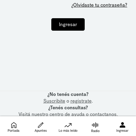
¿Olvidaste tu contraseña?
Ingresar
¿No tenés cuenta?
Suscribite
o
registrate
.
¿Tenés consultas?
Visitá nuestro
centro de ayuda
o
contactanos
.
Portada
Apuntes
Lo más leído
Ingresar
Radio