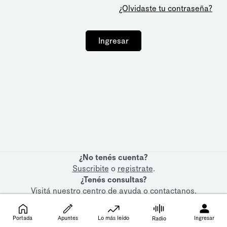
¿Olvidaste tu contraseña?
Ingresar
¿No tenés cuenta?
Suscribite
o
registrate
.
¿Tenés consultas?
Visitá nuestro
centro de ayuda
o
contactanos
.
Portada
Apuntes
Lo más leído
Ingresar
Radio