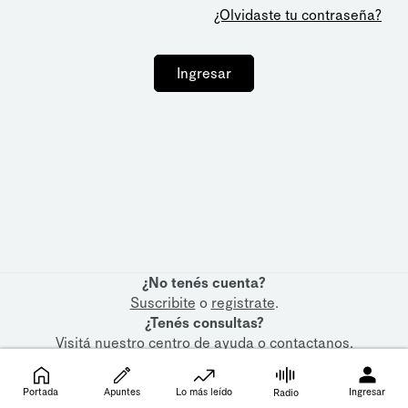
¿Olvidaste tu contraseña?
Ingresar
¿No tenés cuenta?
Suscribite
o
registrate
.
¿Tenés consultas?
Visitá nuestro
centro de ayuda
o
contactanos
.
Portada
Apuntes
Lo más leído
Ingresar
Radio