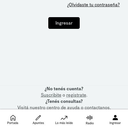
¿Olvidaste tu contraseña?
Ingresar
¿No tenés cuenta?
Suscribite
o
registrate
.
¿Tenés consultas?
Visitá nuestro
centro de ayuda
o
contactanos
.
Portada
Apuntes
Lo más leído
Ingresar
Radio