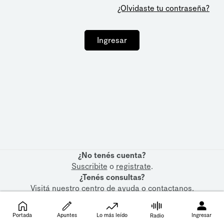
¿Olvidaste tu contraseña?
Ingresar
¿No tenés cuenta?
Suscribite
o
registrate
.
¿Tenés consultas?
Visitá nuestro
centro de ayuda
o
contactanos
.
Portada
Apuntes
Lo más leído
Ingresar
Radio