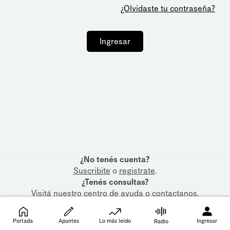
¿Olvidaste tu contraseña?
Ingresar
¿No tenés cuenta?
Suscribite
o
registrate
.
¿Tenés consultas?
Visitá nuestro
centro de ayuda
o
contactanos
.
Portada
Apuntes
Lo más leído
Ingresar
Radio