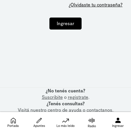
¿Olvidaste tu contraseña?
Ingresar
¿No tenés cuenta?
Suscribite
o
registrate
.
¿Tenés consultas?
Visitá nuestro
centro de ayuda
o
contactanos
.
Portada
Apuntes
Lo más leído
Ingresar
Radio