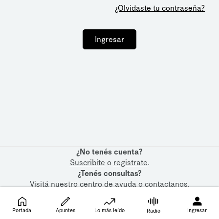
¿Olvidaste tu contraseña?
Ingresar
¿No tenés cuenta?
Suscribite
o
registrate
.
¿Tenés consultas?
Visitá nuestro
centro de ayuda
o
contactanos
.
Portada
Apuntes
Lo más leído
Ingresar
Radio