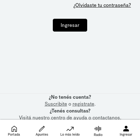
¿Olvidaste tu contraseña?
Ingresar
¿No tenés cuenta?
Suscribite
o
registrate
.
¿Tenés consultas?
Visitá nuestro
centro de ayuda
o
contactanos
.
Portada
Apuntes
Lo más leído
Ingresar
Radio