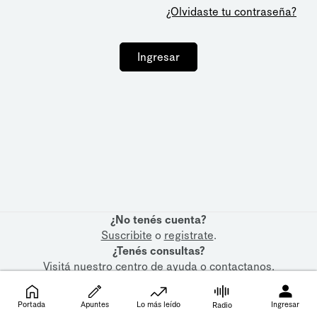
¿Olvidaste tu contraseña?
Ingresar
¿No tenés cuenta?
Suscribite
o
registrate
.
¿Tenés consultas?
Visitá nuestro
centro de ayuda
o
contactanos
.
Portada
Apuntes
Lo más leído
Ingresar
Radio