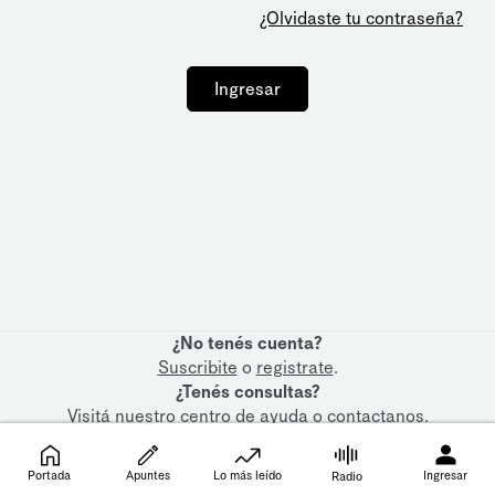
¿Olvidaste tu contraseña?
Ingresar
¿No tenés cuenta?
Suscribite
o
registrate
.
¿Tenés consultas?
Visitá nuestro
centro de ayuda
o
contactanos
.
Portada
Apuntes
Lo más leído
Ingresar
Radio