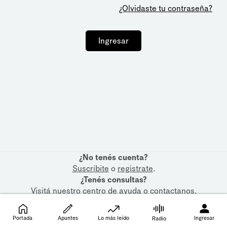
¿Olvidaste tu contraseña?
Ingresar
¿No tenés cuenta?
Suscribite
o
registrate
.
¿Tenés consultas?
Visitá nuestro
centro de ayuda
o
contactanos
.
Portada
Apuntes
Lo más leído
Ingresar
Radio