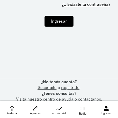
¿Olvidaste tu contraseña?
Ingresar
¿No tenés cuenta?
Suscribite
o
registrate
.
¿Tenés consultas?
Visitá nuestro
centro de ayuda
o
contactanos
.
Portada
Apuntes
Lo más leído
Ingresar
Radio