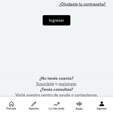
¿Olvidaste tu contraseña?
Ingresar
¿No tenés cuenta?
Suscribite
o
registrate
.
¿Tenés consultas?
Visitá nuestro
centro de ayuda
o
contactanos
.
Portada
Apuntes
Lo más leído
Ingresar
Radio