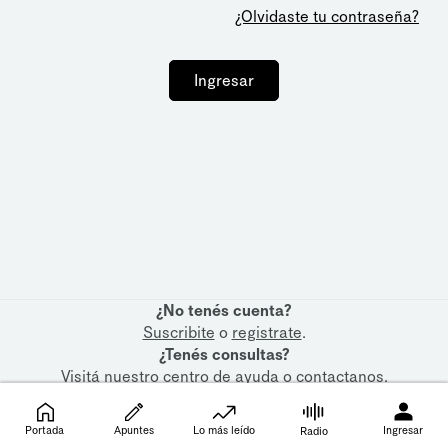
¿Olvidaste tu contraseña?
Ingresar
¿No tenés cuenta?
Suscribite
o
registrate
.
¿Tenés consultas?
Visitá nuestro
centro de ayuda
o
contactanos
.
Portada
Apuntes
Lo más leído
Ingresar
Radio