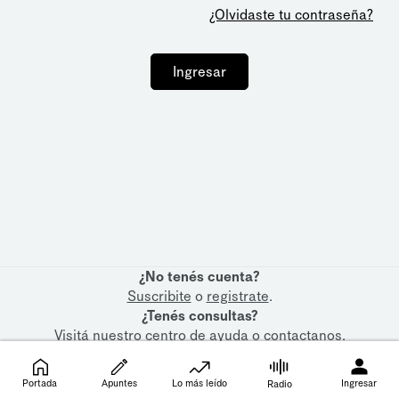
¿Olvidaste tu contraseña?
Ingresar
¿No tenés cuenta?
Suscribite
o
registrate
.
¿Tenés consultas?
Visitá nuestro
centro de ayuda
o
contactanos
.
Portada
Apuntes
Lo más leído
Ingresar
Radio