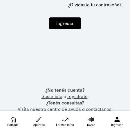
¿Olvidaste tu contraseña?
Ingresar
¿No tenés cuenta?
Suscribite
o
registrate
.
¿Tenés consultas?
Visitá nuestro
centro de ayuda
o
contactanos
.
Portada
Apuntes
Lo más leído
Ingresar
Radio