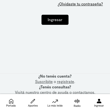
¿Olvidaste tu contraseña?
Ingresar
¿No tenés cuenta?
Suscribite
o
registrate
.
¿Tenés consultas?
Visitá nuestro
centro de ayuda
o
contactanos
.
Portada
Apuntes
Lo más leído
Ingresar
Radio