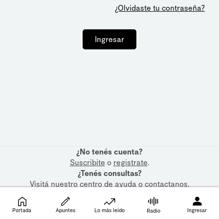
¿Olvidaste tu contraseña?
Ingresar
¿No tenés cuenta?
Suscribite
o
registrate
.
¿Tenés consultas?
Visitá nuestro
centro de ayuda
o
contactanos
.
Portada
Apuntes
Lo más leído
Ingresar
Radio