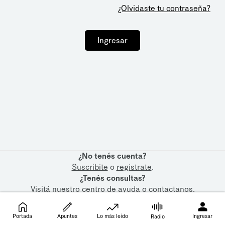
¿Olvidaste tu contraseña?
Ingresar
¿No tenés cuenta?
Suscribite
o
registrate
.
¿Tenés consultas?
Visitá nuestro
centro de ayuda
o
contactanos
.
Portada
Apuntes
Lo más leído
Ingresar
Radio