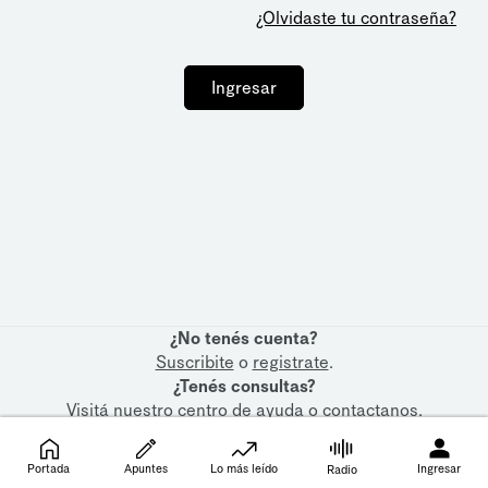
¿Olvidaste tu contraseña?
Ingresar
¿No tenés cuenta?
Suscribite
o
registrate
.
¿Tenés consultas?
Visitá nuestro
centro de ayuda
o
contactanos
.
Portada
Apuntes
Lo más leído
Ingresar
Radio