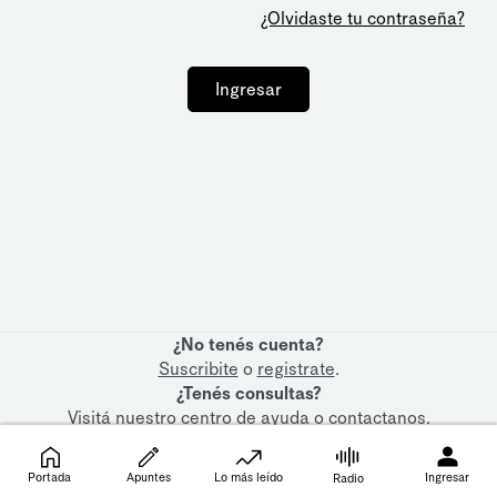
¿Olvidaste tu contraseña?
Ingresar
¿No tenés cuenta?
Suscribite
o
registrate
.
¿Tenés consultas?
Visitá nuestro
centro de ayuda
o
contactanos
.
Portada
Apuntes
Lo más leído
Ingresar
Radio