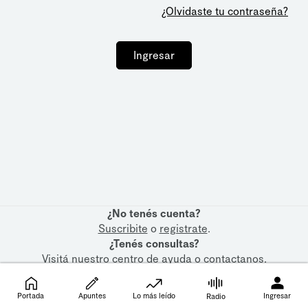
¿Olvidaste tu contraseña?
Ingresar
¿No tenés cuenta?
Suscribite
o
registrate
.
¿Tenés consultas?
Visitá nuestro
centro de ayuda
o
contactanos
.
Portada
Apuntes
Lo más leído
Ingresar
Radio